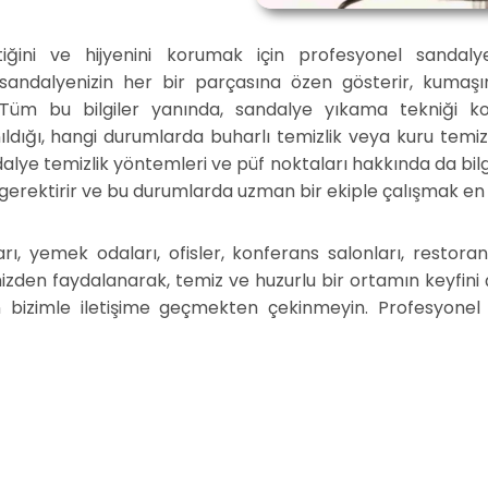
etiğini ve hijyenini korumak için profesyonel sandal
en sandalyenizin her bir parçasına özen gösterir, kumaş
 Tüm bu bilgiler yanında, sandalye yıkama tekniği ko
anıldığı, hangi durumlarda buharlı temizlik veya kuru te
alye temizlik yöntemleri ve püf noktaları hakkında da bil
 gerektirir ve bu durumlarda uzman bir ekiple çalışmak e
, yemek odaları, ofisler, konferans salonları, restoranl
izden faydalanarak, temiz ve huzurlu bir ortamın keyfini ç
n bizimle iletişime geçmekten çekinmeyin. Profesyonel te