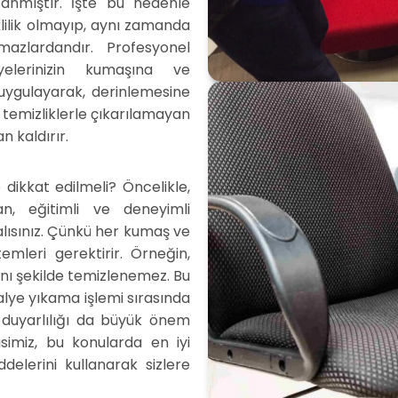
nmıştır. İşte bu nedenle
lilik olmayıp, aynı zamanda
mazlardandır. Profesyonel
yelerinizin kumaşına ve
 uygulayarak, derinlemesine
n temizliklerle çıkarılamayan
n kaldırır.
dikkat edilmeli? Öncelikle,
, eğitimli ve deneyimli
lısınız. Çünkü her kumaş ve
mleri gerektirir. Örneğin,
 aynı şekilde temizlenemez. Bu
lye yıkama işlemi sırasında
e duyarlılığı da büyük önem
simiz, bu konularda en iyi
elerini kullanarak sizlere