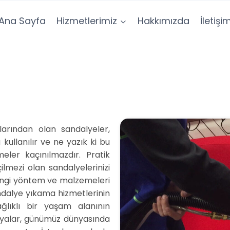
Ana Sayfa
Hizmetlerimiz
Hakkımızda
İletişi
arından olan sandalyeler,
ullanılır ve ne yazık ki bu
eler kaçınılmazdır. Pratik
çilmezi olan sandalyelerinizi
 hangi yöntem ve malzemeleri
ndalye yıkama hizmetlerinin
ğlıklı bir yaşam alanının
lyalar, günümüz dünyasında