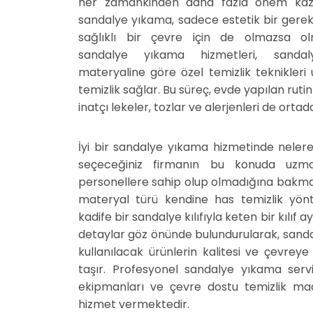
her zamankinden daha fazla önem kaza
sandalye yıkama, sadece estetik bir gerek
sağlıklı bir çevre için de olmazsa ol
sandalye yıkama hizmetleri, sandal
materyaline göre özel temizlik teknikleri
temizlik sağlar. Bu süreç, evde yapılan ruti
inatçı lekeler, tozlar ve alerjenleri de ortada
İyi bir sandalye yıkama hizmetinde nelere 
seçeceğiniz firmanın bu konuda uzman
personellere sahip olup olmadığına bakma
materyal türü kendine has temizlik yönte
kadife bir sandalye kılıfıyla keten bir kılıf
detaylar göz önünde bulundurularak, sanda
kullanılacak ürünlerin kalitesi ve çevrey
taşır. Profesyonel sandalye yıkama servi
ekipmanları ve çevre dostu temizlik madd
hizmet vermektedir.